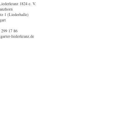
 Liederkranz 1824 e. V.
Ganzhorn
tz 1 (Liederhalle)
gart
 299 17 86
garter-liederkranz.de